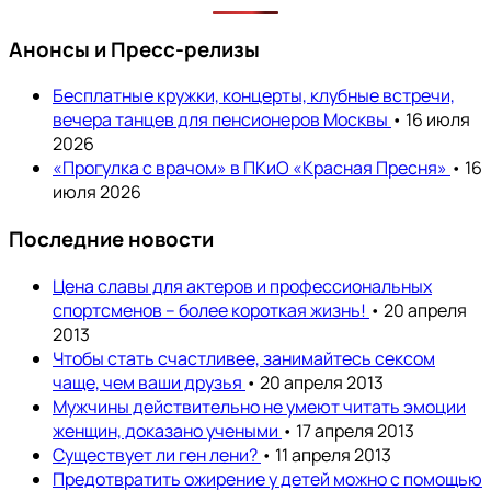
Анонсы и Пресс-релизы
Бесплатные кружки, концерты, клубные встречи,
вечера танцев для пенсионеров Москвы
• 16 июля
2026
«Прогулка с врачом» в ПКиО «Красная Пресня»
• 16
июля 2026
Последние новости
Цена славы для актеров и профессиональных
спортсменов – более короткая жизнь!
• 20 апреля
2013
Чтобы стать счастливее, занимайтесь сексом
чаще, чем ваши друзья
• 20 апреля 2013
Мужчины действительно не умеют читать эмоции
женщин, доказано учеными
• 17 апреля 2013
Существует ли ген лени?
• 11 апреля 2013
Предотвратить ожирение у детей можно с помощью