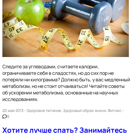
Следите за углеводами, считаете калории,
ограничиваете себя в сладостях, но до сих пор не
потеряли ни килограмма? Должно быть, у вас медленный
метаболизм, но не стоит отчаиваться! Читайте советы
об ускорении метаболизма, основанные на научных
исследованиях.
•
•
20 мая 2013
Здоровое питание
,
Здоровый образ жизни
,
Фитнес
9
Хотите лучше спать? Занимайтесь