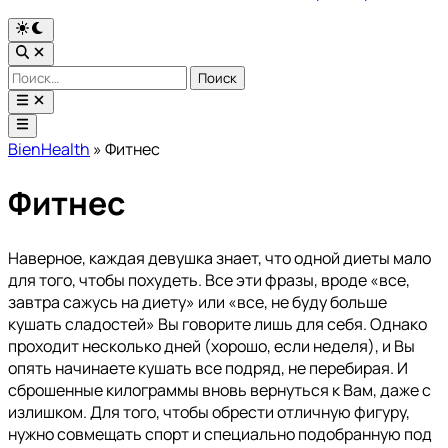
Переключить
на
Открыть
тёмный
поиск
Найти:
режим
Открыть
меню
Главное
меню
BienHealth
»
Фитнес
Фитнес
Наверное, каждая девушка знает, что одной диеты мало
для того, чтобы похудеть. Все эти фразы, вроде «все,
завтра сажусь на диету» или «все, не буду больше
кушать сладостей» Вы говорите лишь для себя. Однако
проходит несколько дней (хорошо, если неделя), и Вы
опять начинаете кушать все подряд, не перебирая. И
сброшенные килограммы вновь вернуться к Вам, даже с
излишком. Для того, чтобы обрести отличную фигуру,
нужно совмещать спорт и специально подобранную под