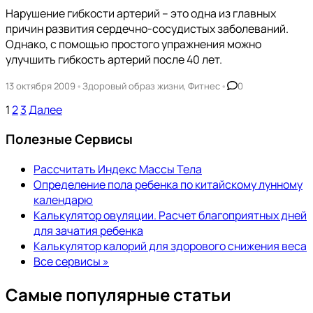
Нарушение гибкости артерий – это одна из главных
причин развития сердечно-сосудистых заболеваний.
Однако, с помощью простого упражнения можно
улучшить гибкость артерий после 40 лет.
•
•
13 октября 2009
Здоровый образ жизни
,
Фитнес
0
Пагинация
1
2
3
Далее
записей
Полезные Сервисы
Рассчитать Индекс Массы Тела
Определение пола ребенка по китайскому лунному
календарю
Калькулятор овуляции. Расчет благоприятных дней
для зачатия ребенка
Калькулятор калорий для здорового снижения веса
Все сервисы »
Самые популярные статьи