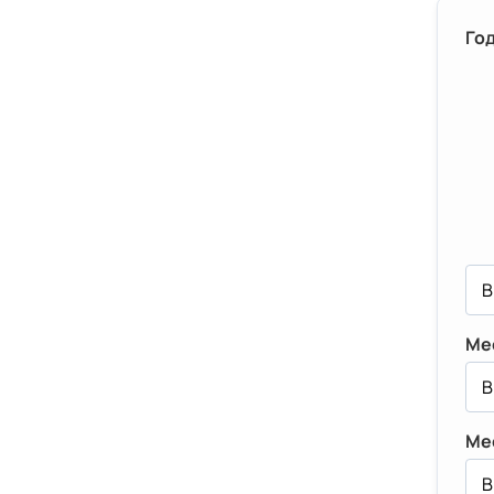
Го
Ме
Ме