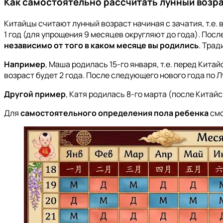
Как самостоятельно рассчитать лунный возр
Китайцы считают лунный возраст начиная с зачатия, т.е.
1 год (для упрощения 9 месяцев округляют до года). Посл
независимо от того в каком месяце вы родились
. Трад
Например
, Маша родилась 15-го января, т.е. перед Кита
возраст будет 2 года. После следующего нового года по Л
Другой пример
, Катя родилась 8-го марта (после Китайск
Для
самостоятельного определения пола ребенка
смо