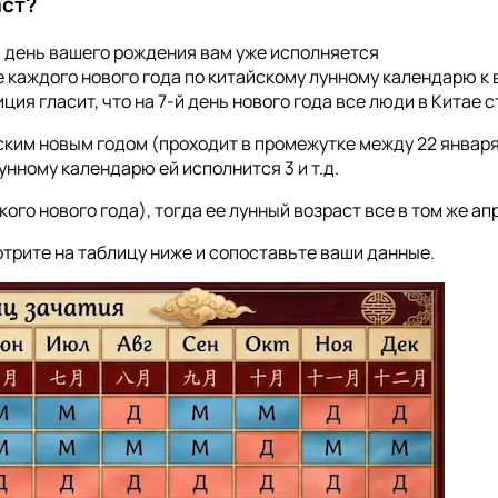
аст?
 в день вашего рождения вам уже исполняется
е каждого нового года по китайскому лунному календарю к
иция гласит, что на 7-й день нового года все люди в Китае
йским новым годом (проходит в промежутке между 22 января 
унному календарю ей исполнится 3 и т.д.
ого нового года), тогда ее лунный возраст все в том же апр
трите на таблицу ниже и сопоставьте ваши данные.