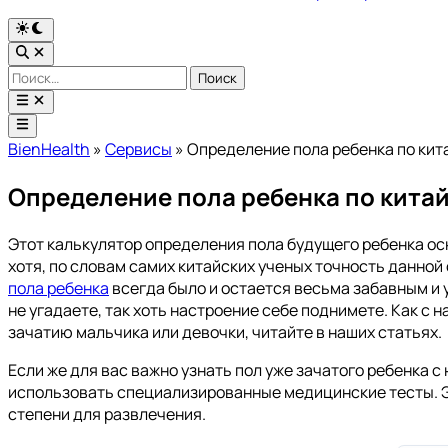
Переключить
на
Открыть
тёмный
поиск
Найти:
режим
Открыть
меню
Главное
меню
BienHealth
»
Сервисы
»
Определение пола ребенка по ки
Определение пола ребенка по кита
Этот калькулятор определения пола будущего ребенка ос
хотя, по словам самих китайских ученых точность данной
пола ребенка
всегда было и остается весьма забавным и 
не угадаете, так хоть настроение себе поднимете. Как с 
зачатию мальчика или девочки, читайте в наших статьях.
Если же для вас важно узнать пол уже зачатого ребенка 
использовать специализированные медицинские тесты. Э
степени для развлечения.