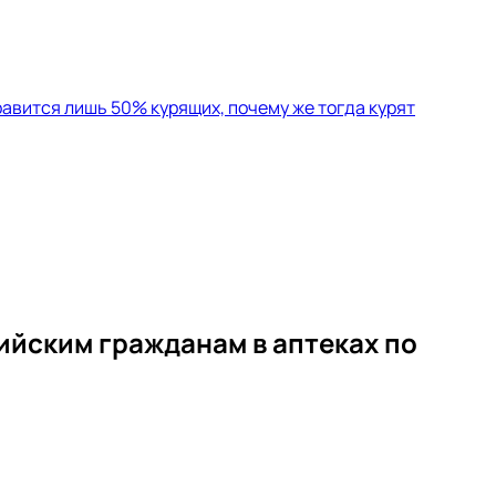
равится лишь 50% курящих, почему же тогда курят
йским гражданам в аптеках по