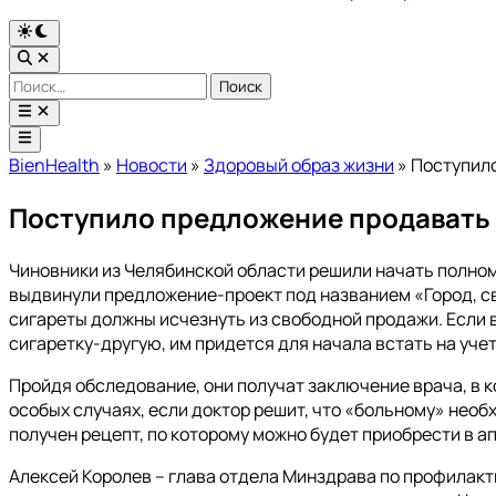
Переключить
на
Открыть
тёмный
поиск
Найти:
режим
Открыть
меню
Главное
меню
BienHealth
»
Новости
»
Здоровый образ жизни
»
Поступило
Поступило предложение продавать 
Чиновники из Челябинской области решили начать полно
выдвинули предложение-проект под названием «Город, св
сигареты должны исчезнуть из свободной продажи. Если
сигаретку-другую, им придется для начала встать на учет
Пройдя обследование, они получат заключение врача, в к
особых случаях, если доктор решит, что «больному» необ
получен рецепт, по которому можно будет приобрести в ап
Алексей Королев – глава отдела Минздрава по профилакт