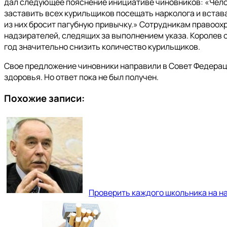
дал следующее пояснение инициативе чиновников: «Челов
заставить всех курильщиков посещать нарколога и встава
из них бросит пагубную привычку.» Сотрудникам правоох
надзирателей, следящих за выполнением указа. Королев с
год значительно снизить количество курильщиков.
Свое предложение чиновники направили в Совет Федерац
здоровья. Но ответ пока не был получен.
Похожие записи:
Проверить каждого школьника на на