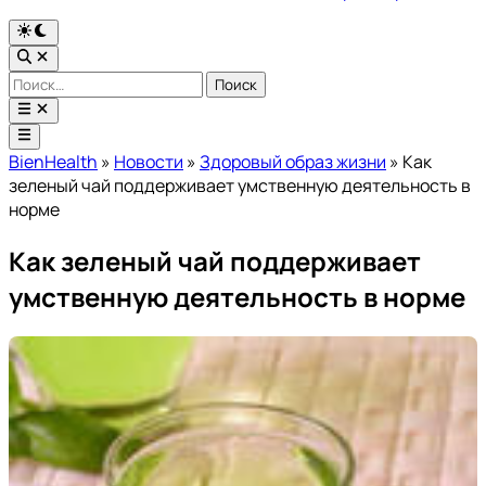
Переключить
на
Открыть
тёмный
поиск
Найти:
режим
Открыть
меню
Главное
меню
BienHealth
»
Новости
»
Здоровый образ жизни
»
Как
зеленый чай поддерживает умственную деятельность в
норме
Как зеленый чай поддерживает
умственную деятельность в норме