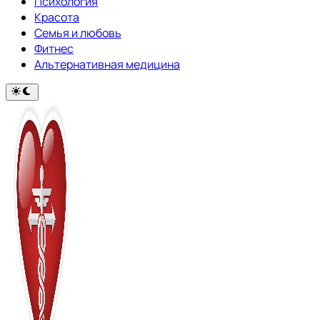
Психология
Красота
Семья и любовь
Фитнес
Альтернативная медицина
Переключить
на
тёмный
режим