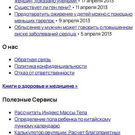
женщин, доказано учеными
• 17 апреля 2013
Существует ли ген лени?
• 11 апреля 2013
Предотвратить ожирение у детей можно с помощью
меньших тарелок
• 9 апреля 2013
Облысение у мужчин может говорить о повышенном
риске заболеваний сердца
• 5 апреля 2013
О нас
Обратная связь
Политика конфиденциальности
Отказ от ответственности
Книги о здоровье и медицине »
Полезные Сервисы
Рассчитать Индекс Массы Тела
Определение пола ребенка по китайскому
лунному календарю
Калькулятор овуляции. Расчет благоприятных