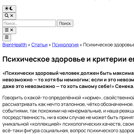
Переключить
на
Открыть
тёмный
поиск
Найти:
режим
Открыть
меню
Главное
меню
BienHealth
»
Статьи
»
Психология
»
Психическое здоровье
Психическое здоровье и критерии 
«Психически здоровый человек должен быть максима
невозможно — то хотя бы немногим; если и это невозм
даже это невозможно — то хоть самому себе!» Сенека
Говорить о какой-то определённой «норме», свойственной
рассматривать как нечто эталонное, чётко обозначенное
событиями, так похожими на ненормальные, и наша реакц
посредственность, ни в коем случае не может быть приня
уникальной «коллекцией» психологических качеств, свои
всё-таки фигура социальная, вопрос психического здоро