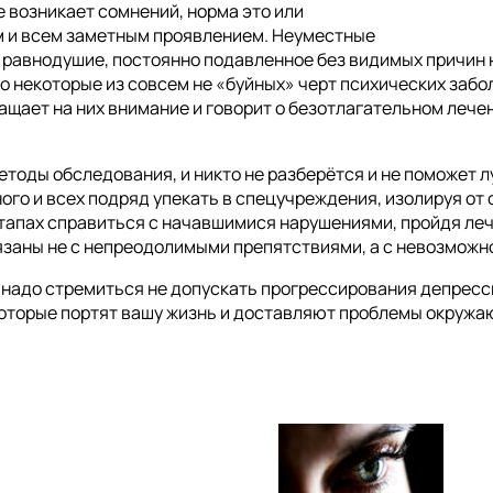
 возникает сомнений, норма это или
м и всем заметным проявлением. Неуместные
, равнодушие, постоянно подавленное без видимых причин
о некоторые из совсем не «буйных» черт психических забо
ращает на них внимание и говорит о безотлагательном лече
етоды обследования, и никто не разберётся и не поможет л
ого и всех подряд упекать в спецучреждения, изолируя от
тапах справиться с начавшимися нарушениями, пройдя ле
язаны не с непреодолимыми препятствиями, а с невозможн
 надо стремиться не допускать прогрессирования депресси
которые портят вашу жизнь и доставляют проблемы окружа