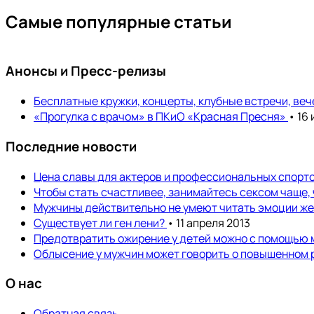
Самые популярные статьи
Анонсы и Пресс-релизы
Бесплатные кружки, концерты, клубные встречи, ве
«Прогулка с врачом» в ПКиО «Красная Пресня»
• 16
Последние новости
Цена славы для актеров и профессиональных спортс
Чтобы стать счастливее, занимайтесь сексом чаще,
Мужчины действительно не умеют читать эмоции ж
Существует ли ген лени?
• 11 апреля 2013
Предотвратить ожирение у детей можно с помощью
Облысение у мужчин может говорить о повышенном 
О нас
Обратная связь