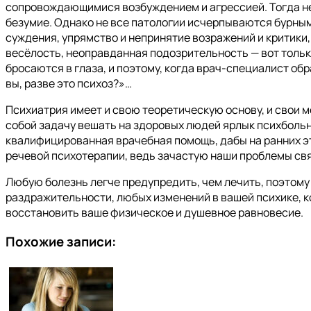
сопровождающимися возбуждением и агрессией. Тогда не
безумие. Однако не все патологии исчерпываются бурны
суждения, упрямство и непринятие возражений и критики
весёлость, неоправданная подозрительность — вот тольк
бросаются в глаза, и поэтому, когда врач-специалист об
вы, разве это психоз?»…
Психиатрия имеет и свою теоретическую основу, и свои м
собой задачу вешать на здоровых людей ярлык психбольн
квалифицированная врачебная помощь, дабы на ранних э
речевой психотерапии, ведь зачастую наши проблемы св
Любую болезнь легче предупредить, чем лечить, поэтому
раздражительности, любых изменений в вашей психике, 
восстановить ваше физическое и душевное равновесие.
Похожие записи: