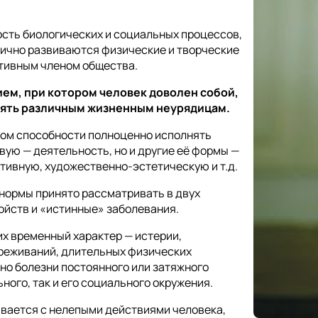
ость биологических и социальных процессов,
нично развиваются физические и творческие
тивным членом общества.
ием, при котором человек доволен собой,
тоять различным жизненным неурядицам.
ком способности полноценно исполнять
вую — деятельность, но и другие её формы —
ивную, художественно-эстетическую и т.д.
нормы принято рассматривать в двух
ойств и «истинные» заболевания.
их временный характер — истерии,
переживаний, длительных физических
нно болезни постоянного или затяжного
ного, так и его социального окружения.
вается с нелепыми действиями человека,