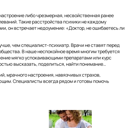
 настроение либо чрезмерная, несвойственная ранее
леваний. Такие расстройства психики не каждому
нии, он встречает недоумение: «Доктор, не ошибаетесь ли
учше, чем специалист-психиатр. Врачи не ставят перед
 общества. В наше неспокойное время многим требуется
чение мягко успокаивающими препаратами или курс
остью высказать, поделиться, найти понимание…
й, мрачного настроения, навязчивых страхов,
ющим. Специалисты всегда рядом и готовы помочь