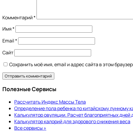
Комментарий
*
Имя
*
Email
*
Сайт
Сохранить моё имя, email и адрес сайта в этом брауз
Полезные Сервисы
Рассчитать Индекс Массы Тела
Определение пола ребенка по китайскому лунному 
Калькулятор овуляции. Расчет благоприятных дней 
Калькулятор калорий для здорового снижения веса
Все сервисы »