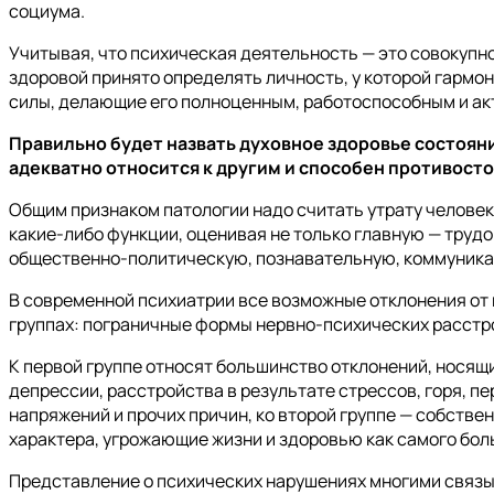
социума.
Учитывая, что психическая деятельность — это совокупн
здоровой принято определять личность, у которой гармо
силы, делающие его полноценным, работоспособным и ак
Правильно будет назвать духовное здоровье состоян
адекватно относится к другим и способен противос
Общим признаком патологии надо считать утрату челове
какие-либо функции, оценивая не только главную — трудо
общественно-политическую, познавательную, коммуникат
В современной психиатрии все возможные отклонения от 
группах: пограничные формы нервно-психических расстр
К первой группе относят большинство отклонений, носящ
депрессии, расстройства в результате стрессов, горя, 
напряжений и прочих причин, ко второй группе — собстве
характера, угрожающие жизни и здоровью как самого боль
Представление о психических нарушениях многими связы