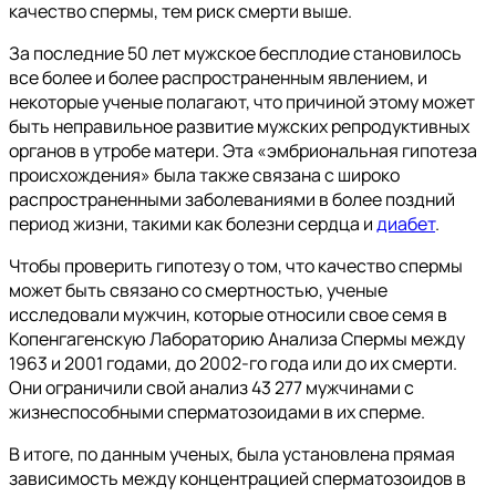
качество спермы, тем риск смерти выше.
За последние 50 лет мужское бесплодие становилось
все более и более распространенным явлением, и
некоторые ученые полагают, что причиной этому может
быть неправильное развитие мужских репродуктивных
органов в утробе матери. Эта «эмбриональная гипотеза
происхождения» была также связана с широко
распространенными заболеваниями в более поздний
период жизни, такими как болезни сердца и
диабет
.
Чтобы проверить гипотезу о том, что качество спермы
может быть связано со смертностью, ученые
исследовали мужчин, которые относили свое семя в
Копенгагенскую Лабораторию Анализа Спермы между
1963 и 2001 годами, до 2002-го года или до их смерти.
Они ограничили свой анализ 43 277 мужчинами с
жизнеспособными сперматозоидами в их сперме.
В итоге, по данным ученых, была установлена прямая
зависимость между концентрацией сперматозоидов в