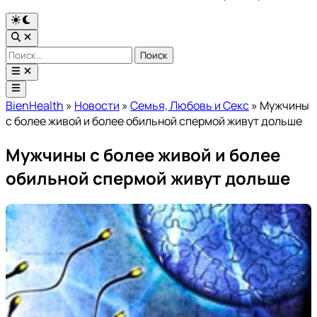
Переключить
на
Открыть
тёмный
поиск
Найти:
режим
Открыть
меню
Главное
меню
BienHealth
»
Новости
»
Семья, Любовь и Секс
»
Мужчины
с более живой и более обильной спермой живут дольше
Мужчины с более живой и более
обильной спермой живут дольше