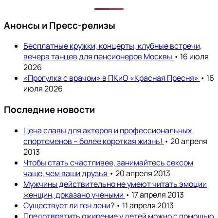
Анонсы и Пресс-релизы
Бесплатные кружки, концерты, клубные встречи,
вечера танцев для пенсионеров Москвы
• 16 июля
2026
«Прогулка с врачом» в ПКиО «Красная Пресня»
• 16
июля 2026
Последние новости
Цена славы для актеров и профессиональных
спортсменов – более короткая жизнь!
• 20 апреля
2013
Чтобы стать счастливее, занимайтесь сексом
чаще, чем ваши друзья
• 20 апреля 2013
Мужчины действительно не умеют читать эмоции
женщин, доказано учеными
• 17 апреля 2013
Существует ли ген лени?
• 11 апреля 2013
Предотвратить ожирение у детей можно с помощью