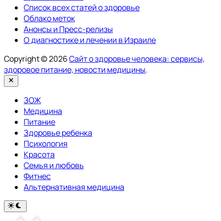
Список всех статей о здоровье
Облако меток
Анонсы и Пресс-релизы
О диагностике и лечении в Израиле
Copyright © 2026
Сайт о здоровье человека: сервисы,
здоровое питание, новости медицины
.
Закрыть
ЗОЖ
Медицина
Питание
Здоровье ребенка
Психология
Красота
Семья и любовь
Фитнес
Альтернативная медицина
Переключить
на