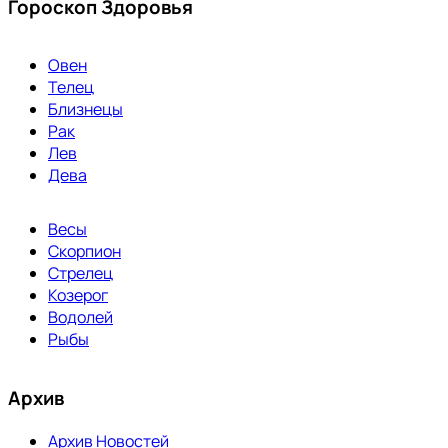
Гороскоп Здоровья
Овен
Телец
Близнецы
Рак
Лев
Дева
Весы
Скорпион
Стрелец
Козерог
Водолей
Рыбы
Архив
Архив Новостей