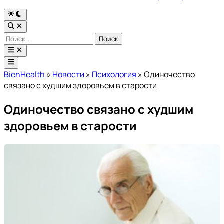
Переключить
на
Открыть
тёмный
поиск
Найти:
режим
Открыть
меню
Главное
меню
BienHealth
»
Новости
»
Психология
»
Одиночество
связано с худшим здоровьем в старости
Одиночество связано с худшим
здоровьем в старости