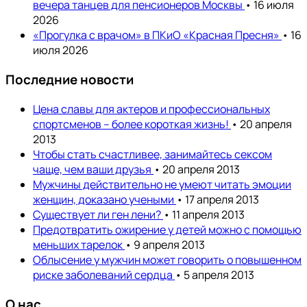
вечера танцев для пенсионеров Москвы
• 16 июля
2026
«Прогулка с врачом» в ПКиО «Красная Пресня»
• 16
июля 2026
Последние новости
Цена славы для актеров и профессиональных
спортсменов – более короткая жизнь!
• 20 апреля
2013
Чтобы стать счастливее, занимайтесь сексом
чаще, чем ваши друзья
• 20 апреля 2013
Мужчины действительно не умеют читать эмоции
женщин, доказано учеными
• 17 апреля 2013
Существует ли ген лени?
• 11 апреля 2013
Предотвратить ожирение у детей можно с помощью
меньших тарелок
• 9 апреля 2013
Облысение у мужчин может говорить о повышенном
риске заболеваний сердца
• 5 апреля 2013
О нас