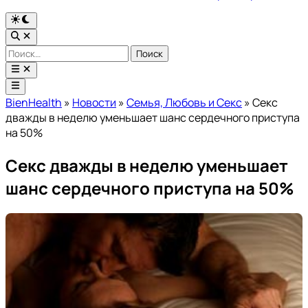
Переключить
на
Открыть
тёмный
поиск
Найти:
режим
Открыть
меню
Главное
меню
BienHealth
»
Новости
»
Семья, Любовь и Секс
»
Секс
дважды в неделю уменьшает шанс сердечного приступа
на 50%
Секс дважды в неделю уменьшает
шанс сердечного приступа на 50%