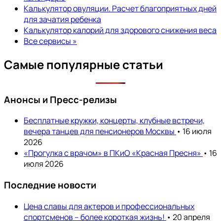
Калькулятор овуляции. Расчет благоприятных дней
для зачатия ребенка
Калькулятор калорий для здорового снижения веса
Все сервисы »
Самые популярные статьи
Анонсы и Пресс-релизы
Бесплатные кружки, концерты, клубные встречи,
вечера танцев для пенсионеров Москвы
• 16 июля
2026
«Прогулка с врачом» в ПКиО «Красная Пресня»
• 16
июля 2026
Последние новости
Цена славы для актеров и профессиональных
спортсменов – более короткая жизнь!
• 20 апреля