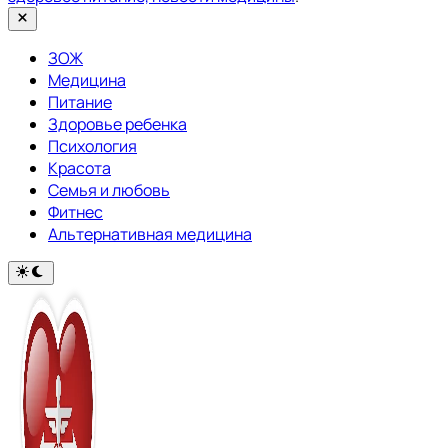
Закрыть
ЗОЖ
Медицина
Питание
Здоровье ребенка
Психология
Красота
Семья и любовь
Фитнес
Альтернативная медицина
Переключить
на
тёмный
режим