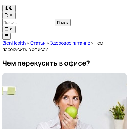
Переключить
на
Открыть
тёмный
поиск
Найти:
режим
Открыть
меню
Главное
меню
BienHealth
»
Статьи
»
Здоровое питание
»
Чем
перекусить в офисе?
Чем перекусить в офисе?