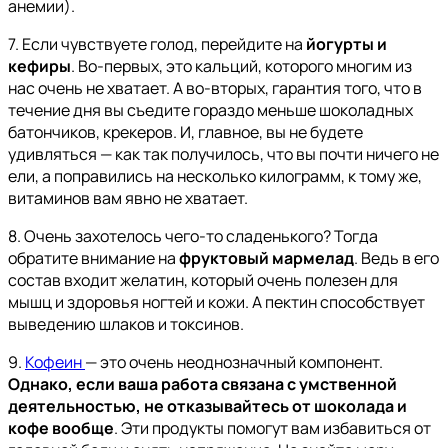
анемии).
7. Если чувствуете голод, перейдите на
йогурты и
кефиры
. Во-первых, это кальций, которого многим из
нас очень не хватает. А во-вторых, гарантия того, что в
течение дня вы съедите гораздо меньше шоколадных
батончиков, крекеров. И, главное, вы не будете
удивляться — как так получилось, что вы почти ничего не
ели, а поправились на несколько килограмм, к тому же,
витаминов вам явно не хватает.
8. Очень захотелось чего-то сладенького? Тогда
обратите внимание на
фруктовый мармелад
. Ведь в его
состав входит желатин, который очень полезен для
мышц и здоровья ногтей и кожи. А пектин способствует
выведению шлаков и токсинов.
9.
Кофеин
— это очень неоднозначный компонент.
Однако, если ваша работа связана с умственной
деятельностью, не отказывайтесь от шоколада и
кофе вообще
. Эти продукты помогут вам избавиться от