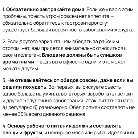
1.
Обязательно завтракайте дома
. Если же у вас с этим
проблемы, то есть утром совсем нет аппетита —
обязательно обратитесь к гастроэнтерологу:
существует большая вероятность заболеваний желудка.
2. Если другого варианта, чем обедать за рабочим
столом, нет, вам придется внимательно относиться к
своим коллегам.
Блюда не должны быть слишком
ароматными
— ведь вы в офисе не одни, и это может
мешать другим.
3.
Не отказывайтесь от обедов совсем, даже если вы
решили похудеть
. Во-первых, вы рискуете съесть
вдвое больше на ужин, а, во-вторых, заработать гастрит
и другие желудочные заболевания. Итак, питаться надо:
а) регулярно б) равномерно. Обед должен составлять не
менее 35% всего дневного рациона.
4.
Основу рабочего питания должны составлять
овощи и фрукты
, и нежирное мясо или рыба. Идеальный