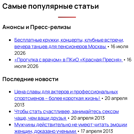
Самые популярные статьи
Анонсы и Пресс-релизы
Бесплатные кружки, концерты, клубные встречи,
вечера танцев для пенсионеров Москвы
• 16 июля
2026
«Прогулка с врачом» в ПКиО «Красная Пресня»
• 16
июля 2026
Последние новости
Цена славы для актеров и профессиональных
спортсменов – более короткая жизнь!
• 20 апреля
2013
Чтобы стать счастливее, занимайтесь сексом
чаще, чем ваши друзья
• 20 апреля 2013
Мужчины действительно не умеют читать эмоции
женщин, доказано учеными
• 17 апреля 2013