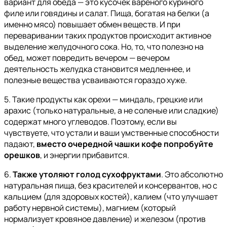
вариант для обеда — это кусочек вареного куриного
филе или говядины и салат. Пища, богатая на белки (а
именно мясо) повышает обмен веществ. И при
переваривании таких продуктов происходит активное
выделение желудочного сока. Но, то, что полезно на
обед, может повредить вечером — вечером
деятельность желудка становится медленнее, и
полезные вещества усваиваются гораздо хуже.
5. Такие продукты как орехи — миндаль, грецкие или
арахис (только натуральные, а не соленые или сладкие)
содержат много углеводов. Поэтому, если вы
чувствуете, что устали и ваши умственные способности
падают,
вместо очередной чашки кофе попробуйте
орешков
, и энергии прибавится.
6.
Также утоляют голод сухофруктами
. Это абсолютно
натуральная пища, без красителей и консервантов, но с
кальцием (для здоровых костей), калием (что улучшает
работу нервной системы), магнием (который
нормализует кровяное давление) и железом (против