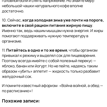
головной боли и снять напряжение. Но знайте меру:
небольшой чашки натурального кофе вполне
достаточно.
10. Сейчас,
когда холодная зима уже почти на пороге,
включите в свой рацион питания жирную пищу
.
Именно так, ведь нашим мышцам нужна энергия. И жиры
помогают поддерживать нужную температуру в
организме.
11.
Питайтесь в одно и то же время
, чтобы организм
привыкал к режиму и выделял сок для пищеварения.
Поэтому всегда имейте с собой полезный перекус —
яблоко, банан или йогурт. Но не пейте, надеясь таким
образом «убить» аппетит — жидкость только разбавит
желудочный сок.
И помните известный афоризм: «Война войной, а обед —
по расписанию»!
Похожие записи: