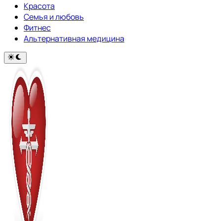
Красота
Семья и любовь
Фитнес
Альтернативная медицина
Переключить
на
тёмный
режим