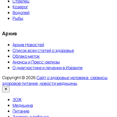
Стрелец
Козерог
Водолей
Рыбы
Архив
Архив Новостей
Список всех статей о здоровье
Облако меток
Анонсы и Пресс-релизы
О диагностике и лечении в Израиле
Copyright © 2026
Сайт о здоровье человека: сервисы,
здоровое питание, новости медицины
.
Закрыть
ЗОЖ
Медицина
Питание
Здоровье ребенка