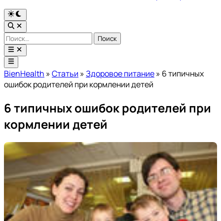
Переключить
на
Открыть
тёмный
поиск
Найти:
режим
Открыть
меню
Главное
меню
BienHealth
»
Статьи
»
Здоровое питание
»
6 типичных
ошибок родителей при кормлении детей
6 типичных ошибок родителей при
кормлении детей