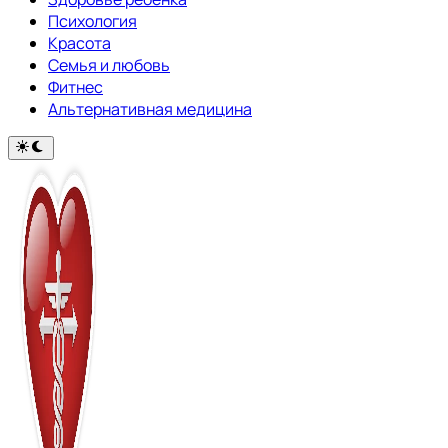
Психология
Красота
Семья и любовь
Фитнес
Альтернативная медицина
Переключить
на
тёмный
режим