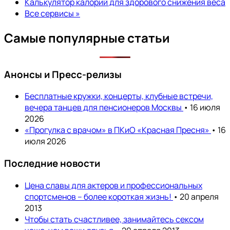
Калькулятор калорий для здорового снижения веса
Все сервисы »
Самые популярные статьи
Анонсы и Пресс-релизы
Бесплатные кружки, концерты, клубные встречи,
вечера танцев для пенсионеров Москвы
• 16 июля
2026
«Прогулка с врачом» в ПКиО «Красная Пресня»
• 16
июля 2026
Последние новости
Цена славы для актеров и профессиональных
спортсменов – более короткая жизнь!
• 20 апреля
2013
Чтобы стать счастливее, занимайтесь сексом