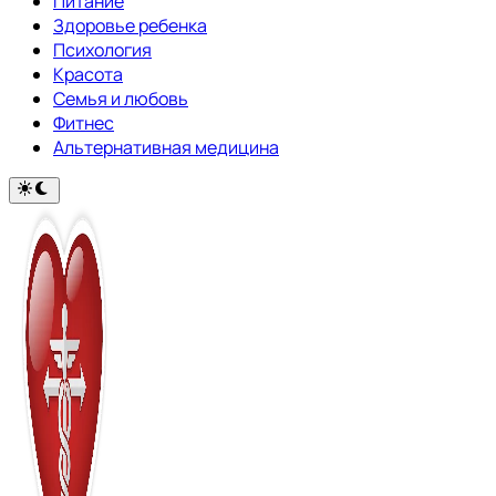
Питание
Здоровье ребенка
Психология
Красота
Семья и любовь
Фитнес
Альтернативная медицина
Переключить
на
тёмный
режим