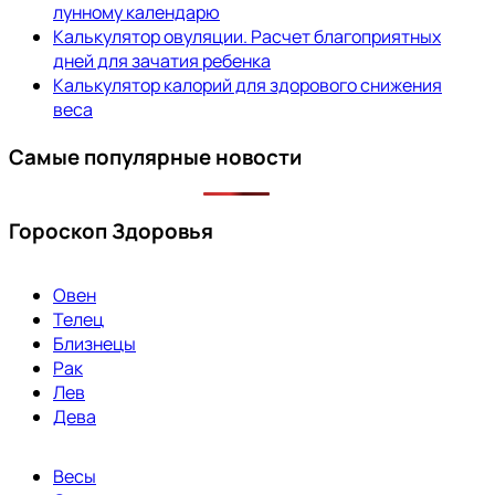
лунному календарю
Калькулятор овуляции. Расчет благоприятных
дней для зачатия ребенка
Калькулятор калорий для здорового снижения
веса
Самые популярные новости
Гороскоп Здоровья
Овен
Телец
Близнецы
Рак
Лев
Дева
Весы