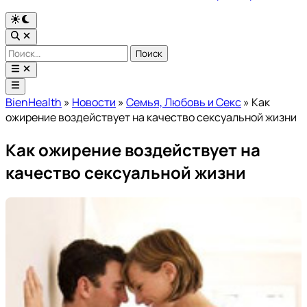
Переключить
на
Открыть
тёмный
поиск
Найти:
режим
Открыть
меню
Главное
меню
BienHealth
»
Новости
»
Семья, Любовь и Секс
»
Как
ожирение воздействует на качество сексуальной жизни
Как ожирение воздействует на
качество сексуальной жизни