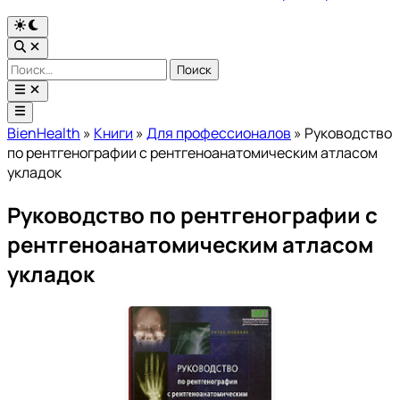
Переключить
на
Открыть
тёмный
поиск
Найти:
режим
Открыть
меню
Главное
меню
BienHealth
»
Книги
»
Для профессионалов
»
Руководство
по рентгенографии с рентгеноанатомическим атласом
укладок
Руководство по рентгенографии с
рентгеноанатомическим атласом
укладок