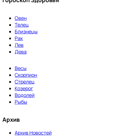
Гороскоп Здоровья
Овен
Телец
Близнецы
Рак
Лев
Дева
Весы
Скорпион
Стрелец
Козерог
Водолей
Рыбы
Архив
Архив Новостей