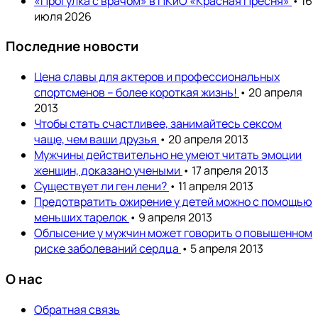
«Прогулка с врачом» в ПКиО «Красная Пресня»
• 16
июля 2026
Последние новости
Цена славы для актеров и профессиональных
спортсменов – более короткая жизнь!
• 20 апреля
2013
Чтобы стать счастливее, занимайтесь сексом
чаще, чем ваши друзья
• 20 апреля 2013
Мужчины действительно не умеют читать эмоции
женщин, доказано учеными
• 17 апреля 2013
Существует ли ген лени?
• 11 апреля 2013
Предотвратить ожирение у детей можно с помощью
меньших тарелок
• 9 апреля 2013
Облысение у мужчин может говорить о повышенном
риске заболеваний сердца
• 5 апреля 2013
О нас
Обратная связь