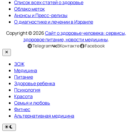
Список всех статей о здоровье
Облако меток
Анонсы и Пресс-релизы
О диагностике и лечении в Израиле
Copyright © 2026
Сайт о здоровье человека: сервисы,
здоровое питание, новости медицины
.
Telegram
ВКонтакте
Facebook
Закрыть
ЗОЖ
Медицина
Питание
Здоровье ребенка
Психология
Красота
Семья и любовь
Фитнес
Альтернативная медицина
Переключить