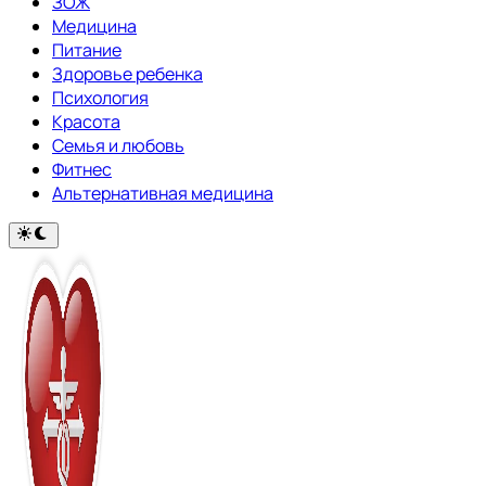
ЗОЖ
Медицина
Питание
Здоровье ребенка
Психология
Красота
Семья и любовь
Фитнес
Альтернативная медицина
Переключить
на
тёмный
режим