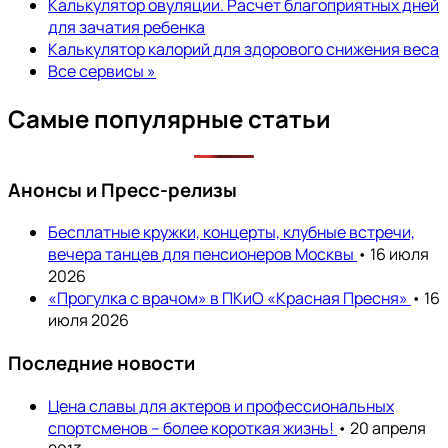
Калькулятор овуляции. Расчет благоприятных дней
для зачатия ребенка
Калькулятор калорий для здорового снижения веса
Все сервисы »
Самые популярные статьи
Анонсы и Пресс-релизы
Бесплатные кружки, концерты, клубные встречи,
вечера танцев для пенсионеров Москвы
• 16 июля
2026
«Прогулка с врачом» в ПКиО «Красная Пресня»
• 16
июля 2026
Последние новости
Цена славы для актеров и профессиональных
спортсменов – более короткая жизнь!
• 20 апреля