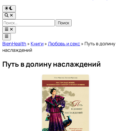
Переключить
на
Открыть
тёмный
поиск
Найти:
режим
Открыть
меню
Главное
меню
BienHealth
»
Книги
»
Любовь и секс
»
Путь в долину
наслаждений
Путь в долину наслаждений