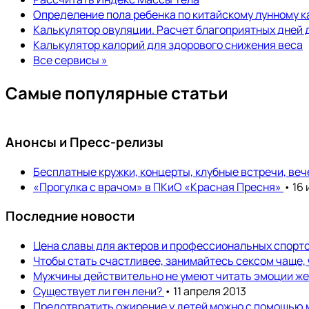
Определение пола ребенка по китайскому лунному 
Калькулятор овуляции. Расчет благоприятных дней 
Калькулятор калорий для здорового снижения веса
Все сервисы »
Самые популярные статьи
Анонсы и Пресс-релизы
Бесплатные кружки, концерты, клубные встречи, ве
«Прогулка с врачом» в ПКиО «Красная Пресня»
• 16
Последние новости
Цена славы для актеров и профессиональных спортс
Чтобы стать счастливее, занимайтесь сексом чаще,
Мужчины действительно не умеют читать эмоции ж
Существует ли ген лени?
• 11 апреля 2013
Предотвратить ожирение у детей можно с помощью