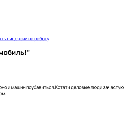
ать лицензии на работу
омобиль!
”
верно и машин поубавиться.Кстати деловые люди зачастую
ем.