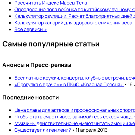
Рассчитать Индекс Массы Тела
Определение пола ребенка по китайскому лунному 
Калькулятор овуляции. Расчет благоприятных дней 
Калькулятор калорий для здорового снижения веса
Все сервисы »
Самые популярные статьи
Анонсы и Пресс-релизы
Бесплатные кружки, концерты, клубные встречи, ве
«Прогулка с врачом» в ПКиО «Красная Пресня»
• 16
Последние новости
Цена славы для актеров и профессиональных спортс
Чтобы стать счастливее, занимайтесь сексом чаще,
Мужчины действительно не умеют читать эмоции ж
Существует ли ген лени?
• 11 апреля 2013