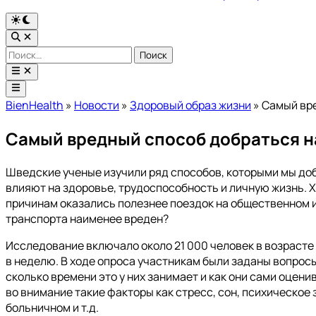
Переключить
на
Открыть
тёмный
поиск
Найти:
режим
Открыть
меню
Главное
меню
BienHealth
»
Новости
»
Здоровый образ жизни
»
Самый вре
Самый вредный способ добраться на
Шведские ученые изучили ряд способов, которыми мы доб
влияют на здоровье, трудоспособность и личную жизнь. 
причинам оказались полезнее поездок на общественном ил
транспорта наименее вреден?
Исследование включало около 21 000 человек в возрасте 
в неделю. В ходе опроса участникам были заданы вопросы 
сколько времени это у них занимает и как они сами оцен
во внимание такие факторы как стресс, сон, психическое
больничном и т.д.