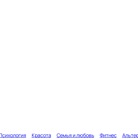
Психология
Красота
Семья и любовь
Фитнес
Альте