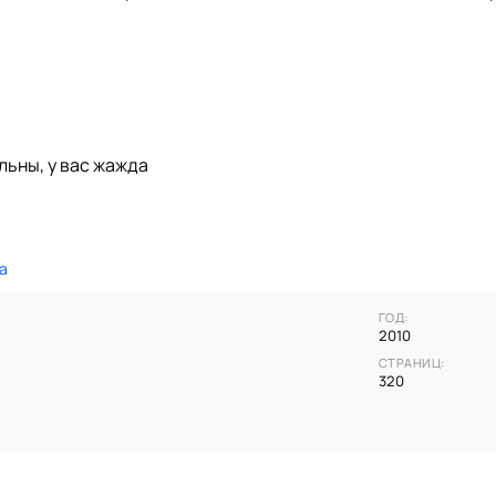
льны, у вас жажда
а
ГОД:
2010
СТРАНИЦ:
320