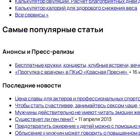
Калькулятор овуляции. Расчет благоприятных дней 
Калькулятор калорий для здорового снижения веса
Все сервисы »
Самые популярные статьи
Анонсы и Пресс-релизы
Бесплатные кружки, концерты, клубные встречи, ве
«Прогулка с врачом» в ПКиО «Красная Пресня»
• 16
Последние новости
Цена славы для актеров и профессиональных спортс
Чтобы стать счастливее, занимайтесь сексом чаще,
Мужчины действительно не умеют читать эмоции ж
Существует ли ген лени?
• 11 апреля 2013
Предотвратить ожирение у детей можно с помощью
Облысение у мужчин может говорить о повышенном 