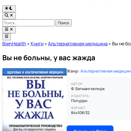
Переключить
на
Открыть
тёмный
поиск
Найти:
режим
Открыть
меню
Главное
меню
BienHealth
»
Книги
»
Альтернативная медицина
»
Вы не бо
Вы не больны, у вас жажда
Жанр:
Альтернативная медицин
АВТОР:
Ф. Батмангхелидж
ИЗДАТЕЛЬ:
Попурри
ФОРМАТ:
84x108/32